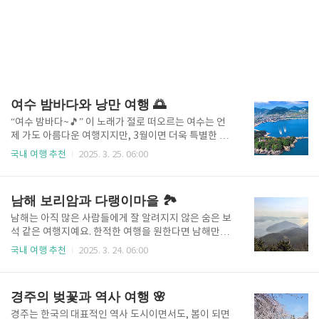
여수 밤바다와 낭만 여행 🌅
“여수 밤바다~🎵” 이 노래가 절로 떠오르는 여수는 언
제 가도 아름다운 여행지지만, 3월이면 더욱 특별한 매
력을 느낄 수 있어요. 선선한 봄바람과 함께 여수의 낭
국내 여행 추천
2025. 3. 25. 06:00
만적인 풍경을 만끽하며 여행해보세요.여수는 바다와
섬이 조화를 이루는 해안 도시로, 낮에는 푸른 바다와
어우러진 여유로운 풍경을, 밤에는 반짝이는 야경과 낭
남해 보리암과 다랭이마을 🏞️
만적인 분위기를 느낄 수 있는 곳이에요.여수 해상 케이
블카, 오동도, 돌산공원 등 다양한 명소에서 여수의 멋
남해는 아직 많은 사람들에게 잘 알려지지 않은 숨은 보
진 풍경을 감상할 수 있고, 맛있는 해산물을 즐기며 여
석 같은 여행지예요. 한적한 여행을 원한다면 남해만큼
수만의 특별한 여행을 경험할 수 있어요.📍 추천 명소
좋은 곳이 없어요. 아름다운 해안 절경, 조용한 산사, 독
국내 여행 추천
2025. 3. 24. 06:00
오동도: 동백꽃이 만개하는 섬 🌺🏝 오동도는 여수 앞
특한 마을 풍경까지 다양한 매력을 지닌 남해에서 여유
바다에 자리한 작은 섬으로, 동백꽃 명소로 유명해요. 3
로운 봄 여행을 즐겨보세요.남해는 바다와 맞닿은 절벽
월이면 섬 전체가 붉은 동백꽃으로 물들어 아름다운 풍
위의 사찰, 이국적인 독일마을, 계단식 논과 바다가 어
경주의 벚꽃과 역사 여행 🌸
경을 자아내요...
우러진 다랭이마을 등 독특한 여행 명소가 많아요. 특히
3월의 남해는 맑은 하늘과 푸른 바다가 조화를 이루며
경주는 한국의 대표적인 역사 도시이면서도, 봄이 되면