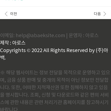
명소경화역 벚꽃길: 기차와 벚꽃이 어우러진 명소 🚂🌸
고민되시나요? 걱정 마세요! 오늘은 3월에 떠나기 좋은
경화역은 진해 군항제에서 가장 유명한 벚꽃 명소 중 하
국내 여행지 7곳을 소개해 드릴게요. 📌 목차제주도 유
나예요.철길 양옆으로 길게 늘어선 벚꽃나무들이 만개
채꽃 명소 🌼경주의 벚꽃과 역사 여행 🌸전주 한옥마을
이전
다음
하면, 마치 벚..
의 봄 🍃강릉 커피거리와 바다 ☕🌊여수 밤바다와 낭만
여행 🌅남해 보리암과 다랭이마을 🏞️진해 군항제 벚꽃
축제 🌸🎉1. 제주도 유채꽃 명소 🌼제주도는 3월이 되
면 유채꽃으로 가득해요. 성산일출봉, 섭지코지, 중문관
이메일: help@abaeksite.com | 운영자 : 아로스
광단지 등 곳곳에서 노란 유채꽃이 만개한 모습을 볼 수
있어요. 따뜻한 제주 날씨 덕분에 서울보다 먼저 봄을
제작 : 아로스
만끽할 수 있어요. 섭지코지: 유채꽃과..
Copyrights © 2022 All Rights Reserved by (주)아
백.
※ 해당 웹사이트는 정보 전달을 목적으로 운영하고 있으
며, 금융 상품 판매 및 중개의 목적이 아닌 정보만 전달합
니다. 또한, 어떠한 지적재산권 또한 침해하지 않고 있음
을 명시합니다. 조회, 신청 및 다운로드와 같은 편의 서비
스에 관한 내용은 관련 처리기관 홈페이지를 참고하시기
바랍니다.