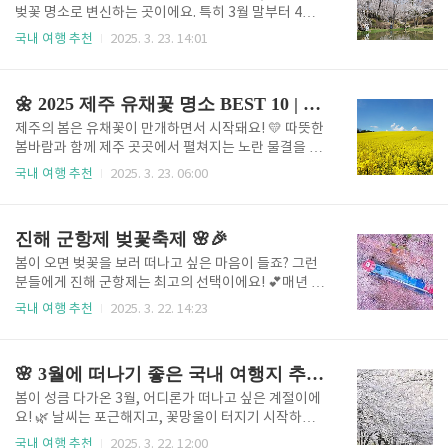
더욱 아름다운 풍경을 만들어내요. 📍 추천 명소보리암:
벚꽃 명소로 변신하는 곳이에요. 특히 3월 말부터 4월
한려해상국립공원을 한눈에 볼 수 있는 사찰 🏯🌊보리
초까지 벚꽃이 흐드러지게 피면서 도시 전체가 분홍빛
국내 여행 추천
2025. 3. 23. 14:01
암은 우리나라 3대 기도처 중 하나로, 해발 400m 금산
으로 물들어요. 신라 천년의 유적지와 어우러진 벚꽃 풍
정상에 위치한 사찰이에요. 남해 한려해상국립공원의
경은 그야말로 압도적인 아름다움을 자랑하죠. 벚꽃과
푸른 바다를 내려다볼 수 있어 절경이 정말 아름다워요.
함께 고즈넉한 문화유산을 감상할 수 있어 더욱 특별한
🌼 2025 제주 유채꽃 명소 BEST 10 | 노란 봄의 향연
📍..
여행지가 돼요.​.경주의 벚꽃과 역사 여행 🌸경주는 한국
의 대표적인 역사 도시이면서도, 봄이 되면 벚꽃 명소로
제주의 봄은 유채꽃이 만개하면서 시작돼요! 💛 따뜻한
변신하는 곳이에요. 특히 3월 말부터 4월 초까지 벚꽃
봄바람과 함께 제주 곳곳에서 펼쳐지는 노란 물결을 보
이 흐드러지게 피면서 도시 전체가 분홍빛으로 물들어
러 떠나볼까요? 이번에는 2025년 제주에서 꼭 가봐야
국내 여행 추천
2025. 3. 23. 06:00
요. 신라 천년의 유적지와 어우러진 벚꽃 풍경은 그야말
할 유채꽃 명소 10곳을 소개해 드릴게요. 1. 서우봉 🌼
로 압도적인 아름다움을 자랑하죠. 벚꽃과 함께 고즈넉
🌊제주시 조천읍에 위치한 서우봉은 유채꽃과 바다를
한 문화유산을 감상할 수 있어 더욱 특별한 여행지가 돼
함께 감상할 수 있는 최고의 명소예요. 3월이면 서우봉
진해 군항제 벚꽃축제 🌸🎉
요.첨성대 벚꽃길천..
입구부터 정상까지 노란 유채꽃이 가득 펼쳐져요.유채
꽃과 푸른 바다가 어우러진 절경가볍게 오를 수 있는 산
봄이 오면 벚꽃을 보러 떠나고 싶은 마음이 들죠? 그런
책 코스인생샷 명소로 인기2. 성산 섭지코지 🌼📷성산
분들에게 진해 군항제는 최고의 선택이에요! 💕매년 3
일출봉 근처의 섭지코지는 제주 대표 유채꽃 명소예요.
월 말에서 4월 초까지 열리는 진해 군항제는 국내 최대
국내 여행 추천
2025. 3. 22. 14:23
너른 들판에 유채꽃이 끝없이 펼쳐져 있어 감탄이 절로
규모의 벚꽃축제로, 진해 전역이 핑크빛 벚꽃으로 물드
나와요!유채꽃과 등대가 어우러진 풍경푸른 바다와 함
는 장관을 연출해요.진해는 벚꽃 명소가 정말 많아서 어
께 사진 찍기 좋은 곳드라마 촬영지로도 유명한 명소3.
디를 가도 환상적인 풍경을 만날 수 있어요.벚꽃이 흩날
🌸 3월에 떠나기 좋은 국내 여행지 추천 7곳
성산 광치..
리는 거리에서 산책을 하거나, 아름다운 포토존에서 인
생샷을 남겨보세요.여좌천 로망스 다리, 경화역 벚꽃길,
봄이 성큼 다가온 3월, 어디론가 떠나고 싶은 계절이에
제황산공원 등 대표적인 벚꽃 명소를 따라가면벚꽃의
요! 🌿 날씨는 포근해지고, 꽃망울이 터지기 시작하면
낭만과 감동을 제대로 만끽할 수 있어요! 🌸✨📍 추천
서 여행하기 딱 좋은 시기죠. 하지만 어디로 가야 할지
국내 여행 추천
2025. 3. 22. 12:00